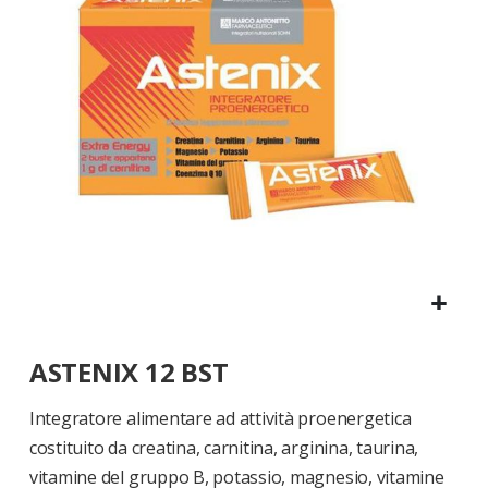
di
immagini
Vai
ASTENIX 12 BST
all'inizio
della
galleria
Integratore alimentare ad attività proenergetica
di
costituito da creatina, carnitina, arginina, taurina,
immagini
vitamine del gruppo B, potassio, magnesio, vitamine