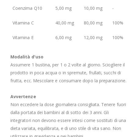
Coenzima Q10
5,00 mg
10,00 mg
-
Vitamina C
40,00 mg
80,00 mg
100%
Vitamina E
6,00 mg
12,00 mg
100%
Modalità d'uso
Assumere 1 bustina, per 1 o 2 volte al giorno. Sciogliere il
prodotto in poca acqua o in spremute, frullati, succhi di
frutta, ecc. Mescolare e consumare dopo la preparazione.
Avvertenze
Non eccedere la dose giornaliera consigliata. Tenere fuori
dalla portata dei bambini al di sotto dei 3 anni. Gli
integratori non devono essere intesi come sostituti di una
dieta variata, equilibrata, e di uno stile di vita sano. Non
utilizzare in gravidanza e nei bambini.