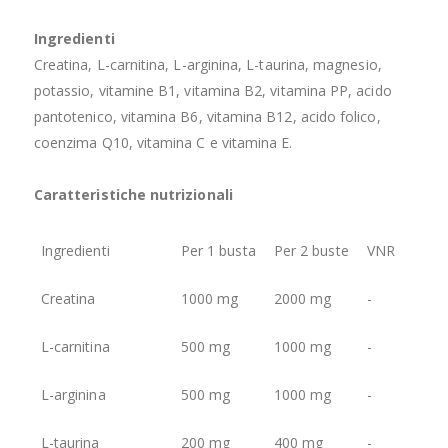
Ingredienti
Creatina, L-carnitina, L-arginina, L-taurina, magnesio,
potassio, vitamine B1, vitamina B2, vitamina PP, acido
pantotenico, vitamina B6, vitamina B12, acido folico,
coenzima Q10, vitamina C e vitamina E.
Caratteristiche nutrizionali
Ingredienti
Per 1 busta
Per 2 buste
VNR
Creatina
1000 mg
2000 mg
-
L-carnitina
500 mg
1000 mg
-
L-arginina
500 mg
1000 mg
-
L-taurina
200 mg
400 mg
-