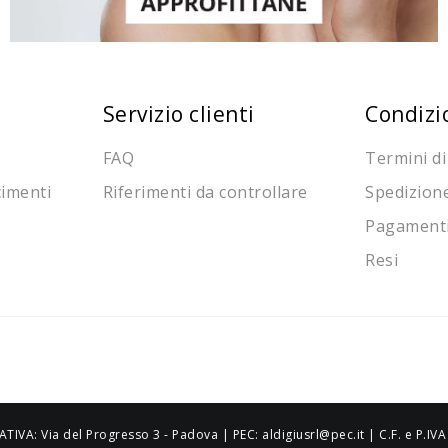
Servizio clienti
Condizi
FAQ
Termini di
cimenti
Riferimenti da controllare
Spedizion
Pagament
Resi
ATIVA: Via del Progresso 3 - Padova | PEC: aldigiusrl@pec.it | C.F. e P.