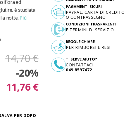
siflora ed
PAGAMENTI SICURI
lutire, è studiata
PAYPAL, CARTA DI CREDITO
O CONTRASSEGNO
lla notte.
Più
CONDIZIONI TRASPARENTI
E TERMINI DI SERVIZIO
D
REGOLE CHIARE
PER RIMBORSI E RESI
14,70 €
TI SERVE AIUTO?
CONTATTACI
-20%
049 8597472
11,76 €
SALVA PER DOPO