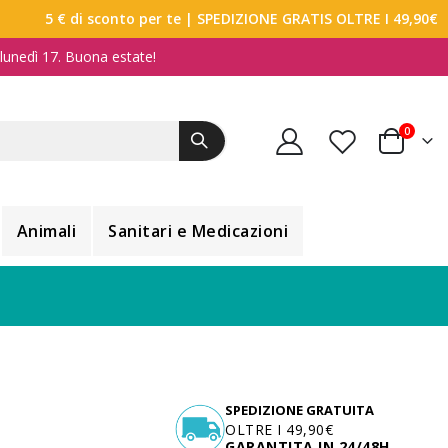
5 € di sconto per te
| SPEDIZIONE GRATIS OLTRE I 49,90€
a lunedì 17. Buona estate!
elemen
0
Carrello
Animali
Sanitari e Medicazioni
SPEDIZIONE GRATUITA
OLTRE I 49,90€
GARANTITA IN 24/48H