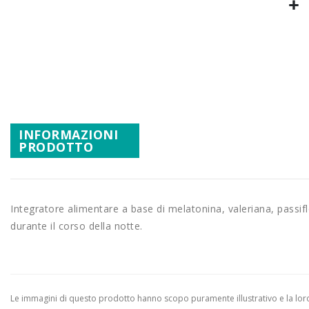
Promozioni
Vai
Mistery Box
all'inizio
della
galleria
di
immagini
INFORMAZIONI
PRODOTTO
Integratore alimentare a base di melatonina, valeriana, passiflo
durante il corso della notte.
Le immagini di questo prodotto hanno scopo puramente illustrativo e la loro 