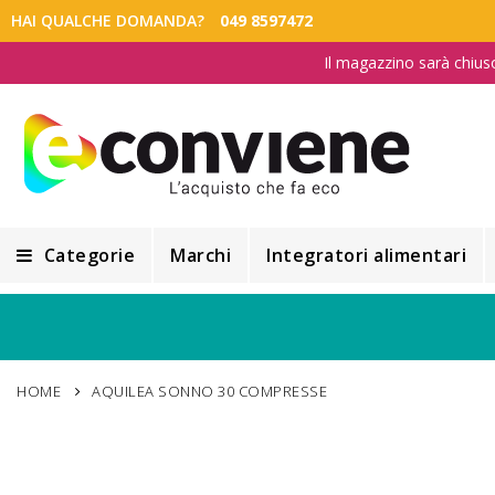
HAI QUALCHE DOMANDA?
049 8597472
Il magazzino sarà chius
Categorie
Marchi
Integratori alimentari
Integratori alimentari
Alimentazione e Dietetica
HOME
AQUILEA SONNO 30 COMPRESSE
Cosmesi
Cosmetici Naturali