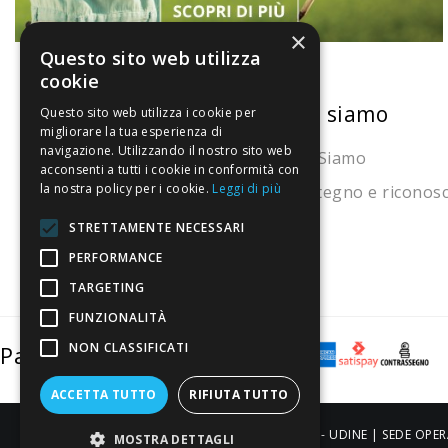
×
Questo sito web utilizza
cookie
La nostra convenienza
Chi siamo
Questo sito web utilizza i cookie per
migliorare la tua esperienza di
navigazione. Utilizzando il nostro sito web
Il risparmio che fa ambiente
Chi Siamo
acconsenti a tutti i cookie in conformità con
la nostra policy per i cookie.
Leggi di più
Il nostro manifesto
Sostegno e riconos
Il blog
STRETTAMENTE NECESSARI
Perché fidarti
PERFORMANCE
TARGETING
Vendi con noi
FUNZIONALITÀ
NON CLASSIFICATI
Pagamenti sicuri
ACCETTA TUTTO
RIFIUTA TUTTO
ALDIGIÙ S.R.L. | Via Cortazzis 15 33100 - UDINE | SEDE OPER
MOSTRA DETTAGLI