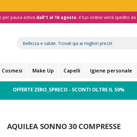
o per pausa estiva
dall'1 al 16 agosto
. Il tuo ordine verrà spedito d
Cosmesi
Make Up
Capelli
Igiene personale
OFFERTE ZERO_SPRECO - SCONTI OLTRE IL 50%
AQUILEA SONNO 30 COMPRESSE