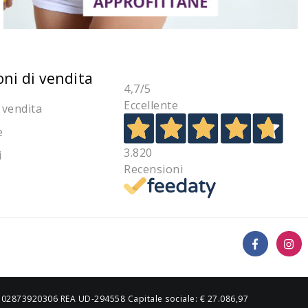
oni di vendita
4,7
/5
Eccellente
 vendita
e
3.820
i
Recensioni
IVA 02873920306 REA UD-294558 Capitale sociale: € 27.086,97