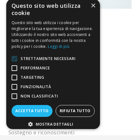
×
Questo sito web utilizza
cookie
Questo sito web utilizza i cookie per
migliorare la tua esperienza di navigazione.
Utilizzando il nostro sito web acconsenti a
La nostra convenienza
tutti i cookie in conformità con la nostra
policy per i cookie.
Leggi di più
Il risparmio che fa ambiente
STRETTAMENTE NECESSARI
Il nostro manifesto
PERFORMANCE
Il blog
TARGETING
Perché fidarti
FUNZIONALITÀ
Vendi con noi
NON CLASSIFICATI
Chi siamo
ACCETTA TUTTO
RIFIUTA TUTTO
Chi Siamo
MOSTRA DETTAGLI
Sostegno e riconoscimenti