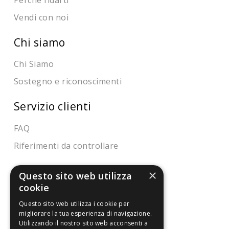
Vendi con noi
Chi siamo
Chi Siamo
Sostegno e riconoscimenti
Servizio clienti
FAQ
Riferimenti da controllare
Condizioni di vendita
×
Questo sito web utilizza
cookie
Termini di vendita
Questo sito web utilizza i cookie per
Spedizione
migliorare la tua esperienza di navigazione.
Utilizzando il nostro sito web acconsenti a
Pagamenti