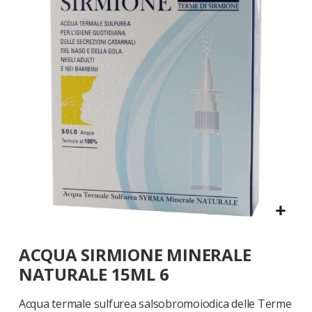
galleria
di
immagini
Vai
ACQUA SIRMIONE MINERALE
all'inizio
della
NATURALE 15ML 6
galleria
di
Acqua termale sulfurea salsobromoiodica delle Terme
immagini