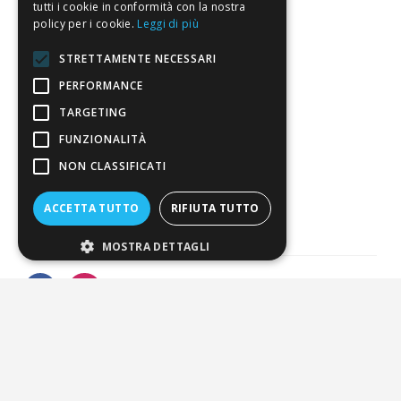
tutti i cookie in conformità con la nostra
policy per i cookie.
Leggi di più
Resi
STRETTAMENTE NECESSARI
4,7
/5
PERFORMANCE
Eccellente
TARGETING
FUNZIONALITÀ
3.818
NON CLASSIFICATI
Recensioni
ACCETTA TUTTO
RIFIUTA TUTTO
MOSTRA DETTAGLI
Pagamenti sicuri