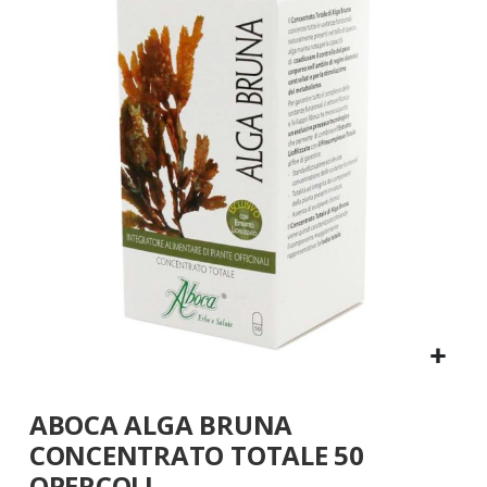
fine
della
galleria
di
immagini
Vai
ABOCA ALGA BRUNA
all'inizio
della
CONCENTRATO TOTALE 50
galleria
OPERCOLI