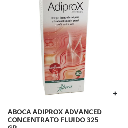
fine
della
galleria
di
immagini
Vai
ABOCA ADIPROX ADVANCED
all'inizio
della
CONCENTRATO FLUIDO 325
galleria
GR