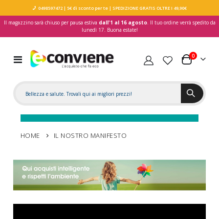
0498597472
| 5€ di sconto per te
| SPEDIZIONE GRATIS OLTRE I 49,90€
Il magazzino sarà chiuso per pausa estiva
dall'1 al 16 agosto
. Il tuo ordine verrà spedito da
lunedì 17. Buona estate!
elementi
0
Toggle
Carrello
Nav
HOME
IL NOSTRO MANIFESTO