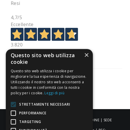
Resi
4,7
/5
Eccellente
3.820
Recensioni
×
Questo sito web utilizza
cookie
Questo sito web utilizza i cookie per
migliorare la tua esperienza di navigazione.
Utilizzando il nostro sito web acconsenti a
tutti i cookie in conformità con la nostra
Pagamenti sicuri
policy per i cookie.
Leggi di più
STRETTAMENTE NECESSARI
PERFORMANCE
ALDIGIÙ S.R.L. | Via Cortazzis 15 33100 - UDINE | SEDE
TARGETING